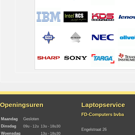
Openingsuren
Laptopservice
FD-Computers bvba
Maandag
Gesloten
Dinsdag
09u - 12u
13u - 18u30
Engelstraat 26
Woensdag
13u - 18u30